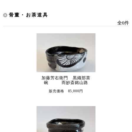
骨董・お茶道具
全6件
加藤芳右衛門 黒織部茶
碗 而妙斎銘山路
販売価格 85,000円