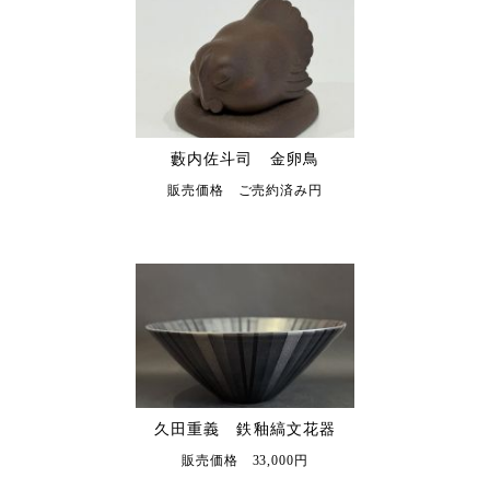
藪内佐斗司 金卵鳥
販売価格 ご売約済み円
久田重義 鉄釉縞文花器
販売価格 33,000円