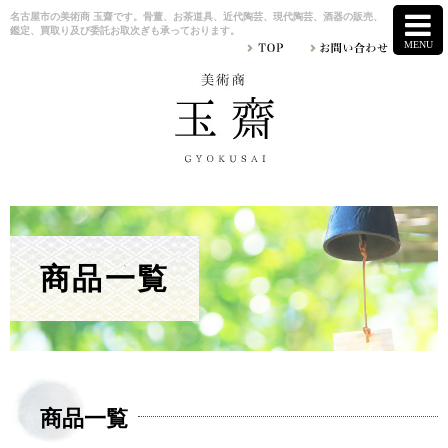
名古屋市の美術商 玉齋です。骨董、お茶道具、近代陶芸、現代陶芸、酒器の販売、
鑑定、買取り及び委託お取次ぎも承っております。
商品一覧
商品一覧