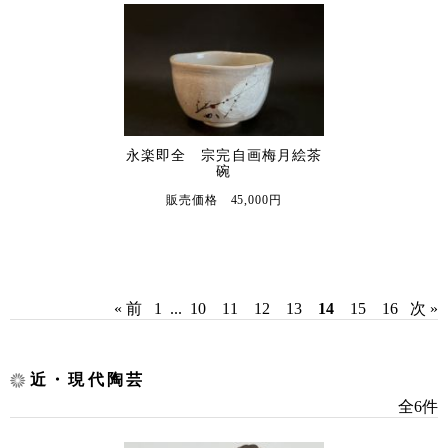
永楽即全 宗完自画梅月絵茶
碗
販売価格 45,000円
« 前
1
...
10
11
12
13
14
15
16
次 »
近・現代陶芸
全6件