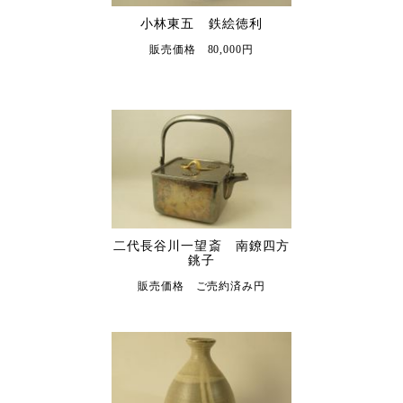
小林東五 鉄絵徳利
販売価格 80,000円
二代長谷川一望斎 南鐐四方
銚子
販売価格 ご売約済み円