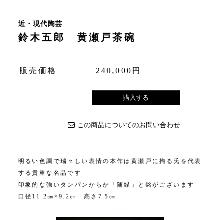
近・現代陶芸
鈴木五郎 黄瀬戸茶碗
販売価格
240,000円
この商品についてのお問い合わせ
明るい色調で瑞々しい表情の本作は黄瀬戸に拘る氏を代表
する貴重な名品です
印象的な強いタンパンからか「随緑」と銘がございます
口径11.2㎝×9.2㎝ 高さ7.5㎝