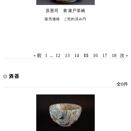
原憲司 黄瀬戸茶碗
販売価格 ご売約済み円
« 前
1
...
12
13
14
15
16
17
18
次 »
酒器
全6件