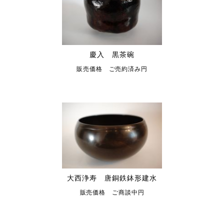
慶入 黒茶碗
販売価格 ご売約済み円
大西浄寿 唐銅鉄鉢形建水
販売価格 ご商談中円