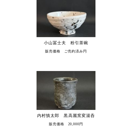
小山冨士夫 粉引茶碗
販売価格 ご売約済み円
内村慎太郎 黒高麗窯変湯呑
販売価格 20,000円