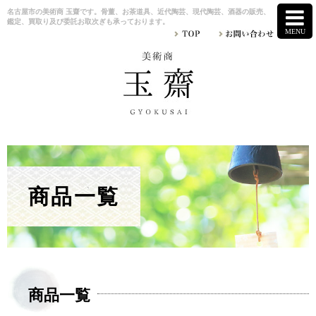
名古屋市の美術商 玉齋です。骨董、お茶道具、近代陶芸、現代陶芸、酒器の販売、
鑑定、買取り及び委託お取次ぎも承っております。
商品一覧
商品一覧