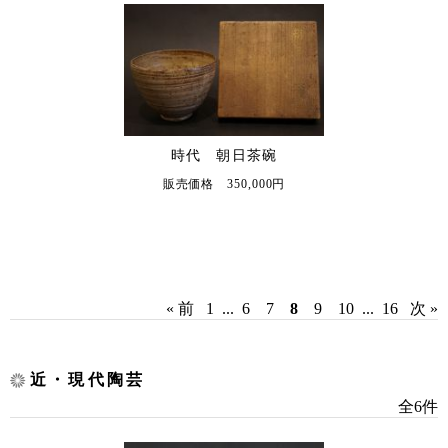
時代 朝日茶碗
販売価格 350,000円
« 前
1
...
6
7
8
9
10
...
16
次 »
近・現代陶芸
全6件