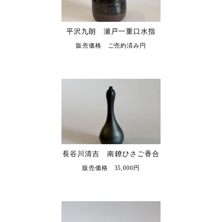
平沢九朗 瀬戸一重口水指
販売価格 ご売約済み円
長谷川清吉 南鐐ひさご香合
販売価格 35,000円