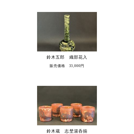
鈴木五郎 織部花入
販売価格 33,000円
鈴木蔵 志埜湯呑揃