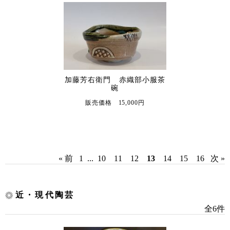
加藤芳右衛門 赤織部小服茶
碗
販売価格 15,000円
« 前
1
...
10
11
12
13
14
15
16
次 »
近・現代陶芸
全6件