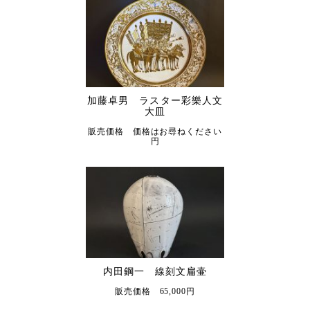
加藤卓男 ラスター彩樂人文
大皿
販売価格 価格はお尋ねください
円
内田鋼一 線刻文扁壷
販売価格 65,000円