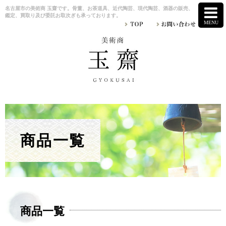
名古屋市の美術商 玉齋です。骨董、お茶道具、近代陶芸、現代陶芸、酒器の販売、
鑑定、買取り及び委託お取次ぎも承っております。
商品一覧
商品一覧