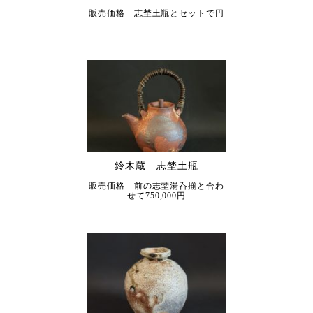
販売価格 志埜土瓶とセットで円
鈴木蔵 志埜土瓶
販売価格 前の志埜湯呑揃と合わ
せて750,000円