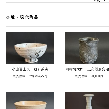
近・現代陶芸
小山冨士夫 粉引茶碗
内村慎太郎 黒高麗窯変
販売価格 ご売約済み円
販売価格 20,000円