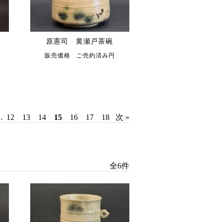
原憲司 黄瀬戸茶碗
販売価格 ご売約済み円
..
12
13
14
15
16
17
18
次 »
全6件