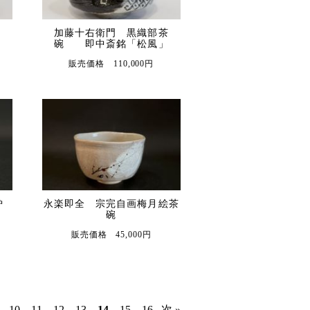
茶
加藤十右衛門 黒織部茶
碗 即中斎銘「松風」
販売価格 110,000円
炉
永楽即全 宗完自画梅月絵茶
碗
販売価格 45,000円
..
10
11
12
13
14
15
16
次 »