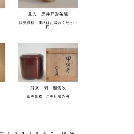
旦入 黒井戸形茶碗
販売価格 価格はお尋ねください
円
飛来一閑 溜雪吹
販売価格 ご売約済み円
 前
1
2
3
4
5
6
7
...
16
次 »