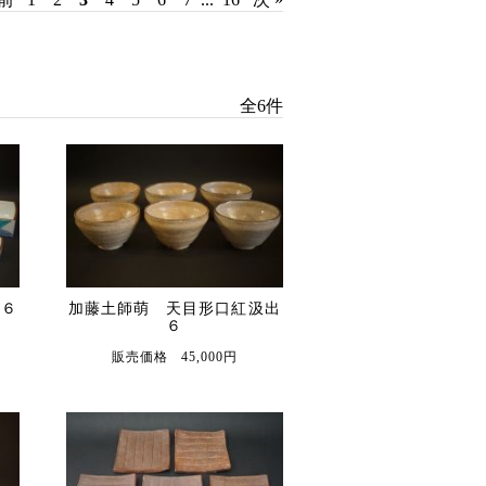
全6件
皿６
加藤土師萌 天目形口紅汲出
６
販売価格 45,000円