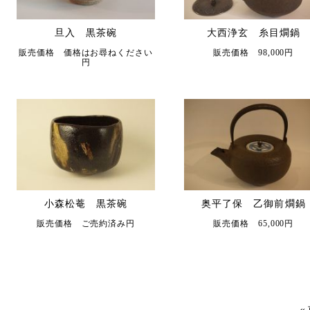
旦入 黒茶碗
大西浄玄 糸目燗鍋
販売価格 価格はお尋ねください
販売価格 98,000円
円
小森松菴 黒茶碗
奥平了保 乙御前燗鍋
販売価格 ご売約済み円
販売価格 65,000円
«