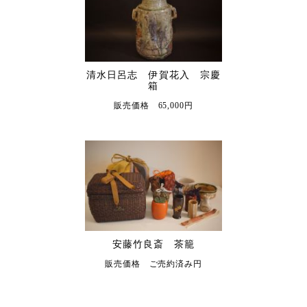
清水日呂志 伊賀花入 宗慶
箱
販売価格 65,000円
安藤竹良斎 茶籠
販売価格 ご売約済み円