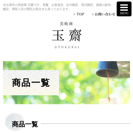
名古屋市の美術商 玉齋です。骨董、お茶道具、近代陶芸、現代陶芸、酒器の販売、
鑑定、買取り及び委託お取次ぎも承っております。
商品一覧
商品一覧