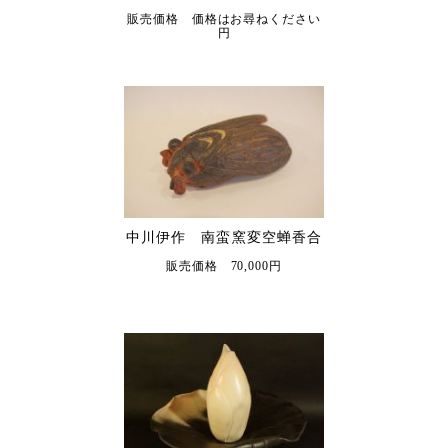
販売価格 価格はお尋ねください
円
中川伊作 南蛮窯変空蝉香合
販売価格 70,000円