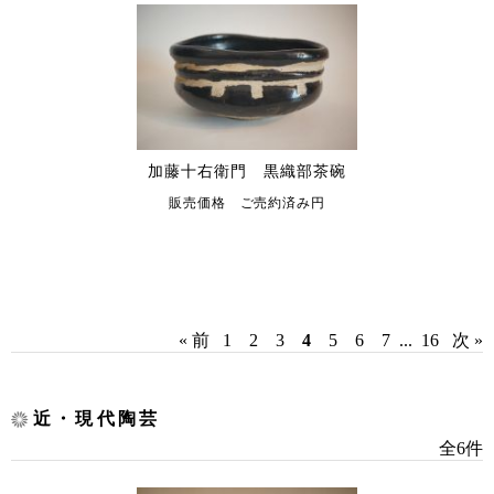
加藤十右衛門 黒織部茶碗
販売価格 ご売約済み円
« 前
1
2
3
4
5
6
7
...
16
次 »
近・現代陶芸
全6件