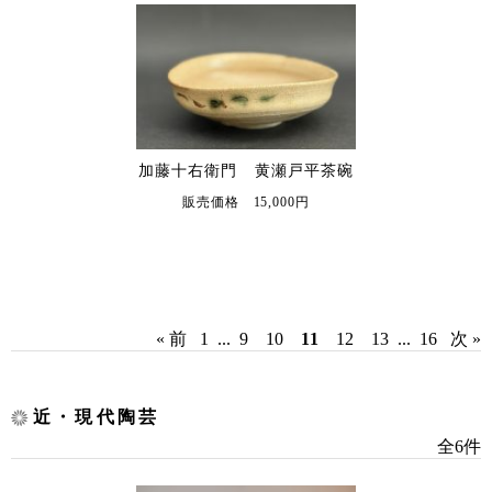
加藤十右衛門 黄瀬戸平茶碗
販売価格 15,000円
« 前
1
...
9
10
11
12
13
...
16
次 »
近・現代陶芸
全6件