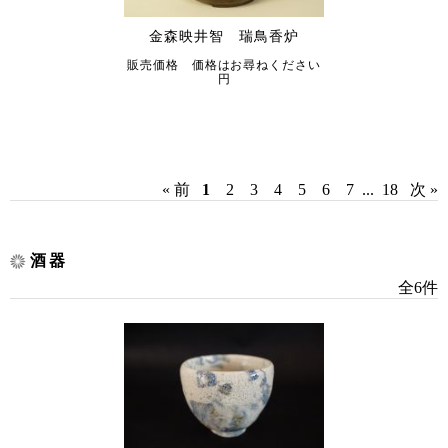
金森映井智 瑞鳥香炉
販売価格 価格はお尋ねください
円
« 前
1
2
3
4
5
6
7
...
18
次 »
酒器
全6件