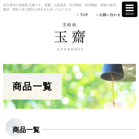
名古屋市の美術商 玉齋です。骨董、お茶道具、近代陶芸、現代陶芸、酒器の販売、
鑑定、買取り及び委託お取次ぎも承っております。
商品一覧
商品一覧