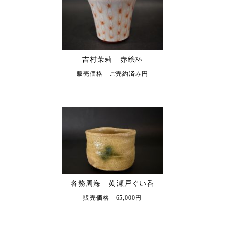
吉村茉莉 赤絵杯
販売価格 ご売約済み円
各務周海 黄瀬戸ぐい呑
販売価格 65,000円