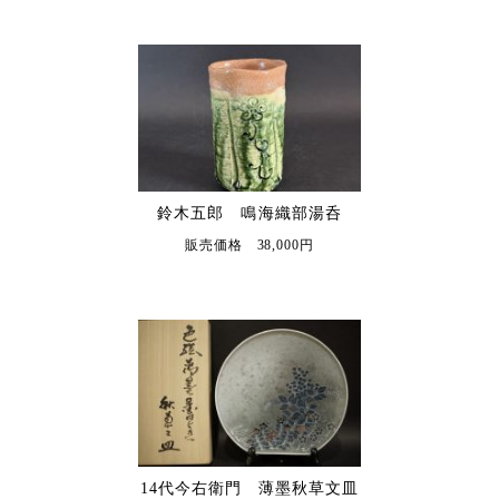
鈴木五郎 鳴海織部湯呑
販売価格 38,000円
14代今右衛門 薄墨秋草文皿