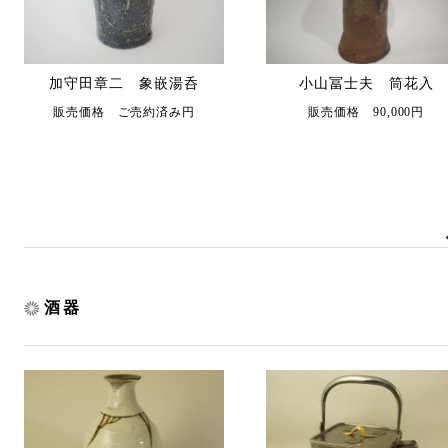
加守田章二 象嵌湯呑
小山冨士夫 筒花入
販売価格 ご売約済み円
販売価格 90,000円
酒器