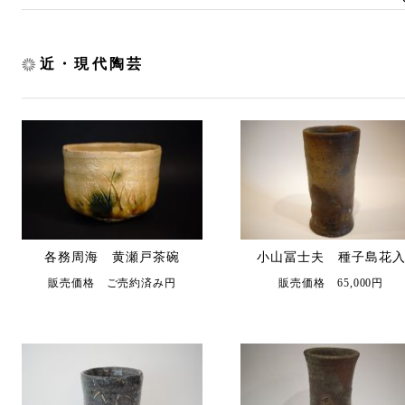
近・現代陶芸
各務周海 黄瀬戸茶碗
小山冨士夫 種子島花
販売価格 ご売約済み円
販売価格 65,000円