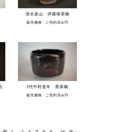
清水楽山 伊羅保茶碗
販売価格 ご売約済み円
合
3代中村道年 黒茶碗
販売価格 ご売約済み円
« 前
1
...
5
6
7
8
9
...
16
次 »