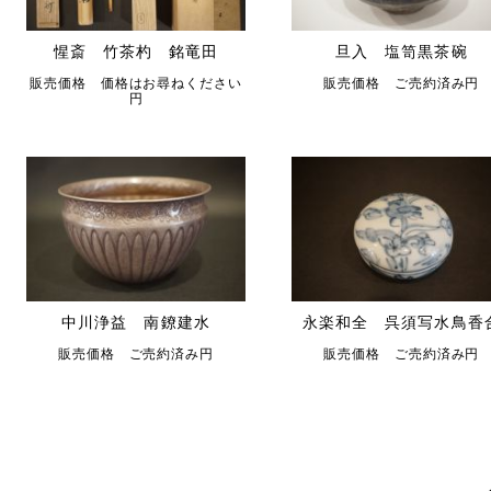
惺斎 竹茶杓 銘竜田
旦入 塩笥黒茶碗
販売価格 価格はお尋ねください
販売価格 ご売約済み円
円
中川浄益 南鐐建水
永楽和全 呉須写水鳥香
販売価格 ご売約済み円
販売価格 ご売約済み円