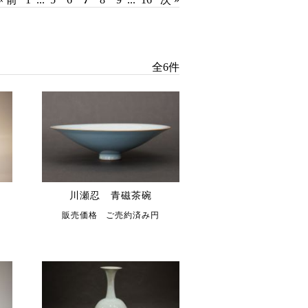
全6件
入
川瀬忍 青磁茶碗
販売価格 ご売約済み円