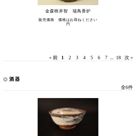
金森映井智 瑞鳥香炉
販売価格 価格はお尋ねください
円
« 前
1
2
3
4
5
6
7
...
18
次 »
酒器
全6件