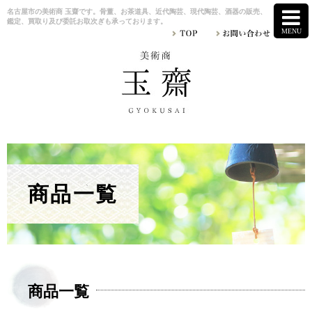
名古屋市の美術商 玉齋です。骨董、お茶道具、近代陶芸、現代陶芸、酒器の販売、
鑑定、買取り及び委託お取次ぎも承っております。
商品一覧
商品一覧