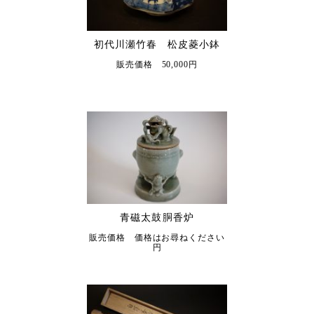
初代川瀬竹春 松皮菱小鉢
販売価格 50,000円
青磁太鼓胴香炉
販売価格 価格はお尋ねください
円