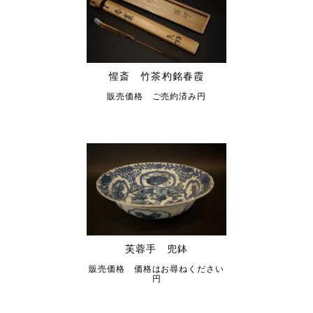
惺斎 竹茶杓銘春霞
販売価格 ご売約済み円
芙蓉手 兜鉢
販売価格 価格はお尋ねください
円