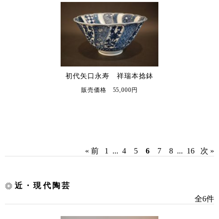
初代矢口永寿 祥瑞本捻鉢
販売価格 55,000円
« 前
1
...
4
5
6
7
8
...
16
次 »
近・現代陶芸
全6件