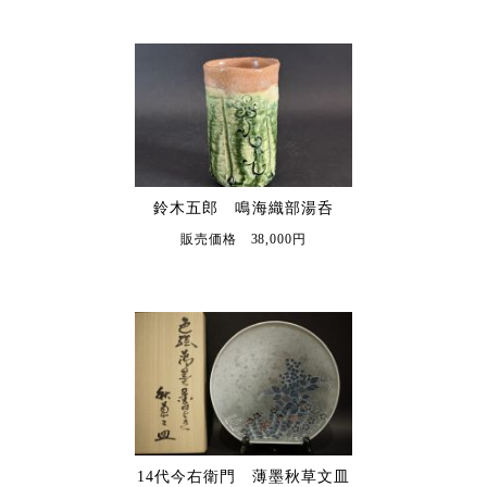
鈴木五郎 鳴海織部湯呑
販売価格 38,000円
14代今右衛門 薄墨秋草文皿