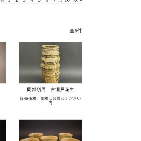
全6件
岡部嶺男 古瀬戸花生
販売価格 価格はお尋ねください
円