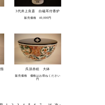
3代井上良斎 白磁耳付香炉
販売価格 40,000円
水指
呉須赤絵 大鉢
販売価格 価格はお尋ねください
円
 前
1
2
3
4
5
6
7
...
16
次 »