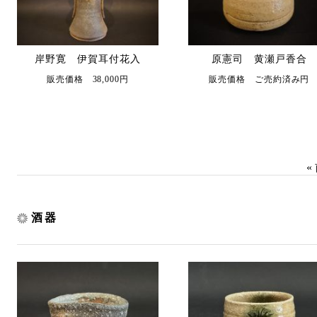
岸野寛 伊賀耳付花入
原憲司 黄瀬戸香合
販売価格 38,000円
販売価格 ご売約済み円
«
酒器