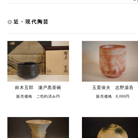
近・現代陶芸
鈴木五郎 瀬戸黒茶碗
玉置保夫 志野湯呑
販売価格 ご売約済み円
販売価格 8,000円