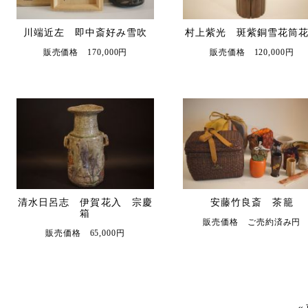
川端近左 即中斎好み雪吹
村上紫光 斑紫銅雪花筒
販売価格 170,000円
販売価格 120,000円
清水日呂志 伊賀花入 宗慶
安藤竹良斎 茶籠
箱
販売価格 ご売約済み円
販売価格 65,000円
«