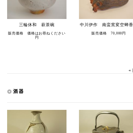
三輪休和 萩茶碗
中川伊作 南蛮窯変空蝉
販売価格 価格はお尋ねください
販売価格 70,000円
円
«
酒器