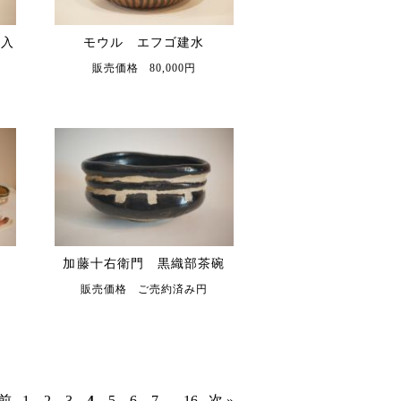
花入
モウル エフゴ建水
販売価格 80,000円
加藤十右衛門 黒織部茶碗
販売価格 ご売約済み円
 前
1
2
3
4
5
6
7
...
16
次 »