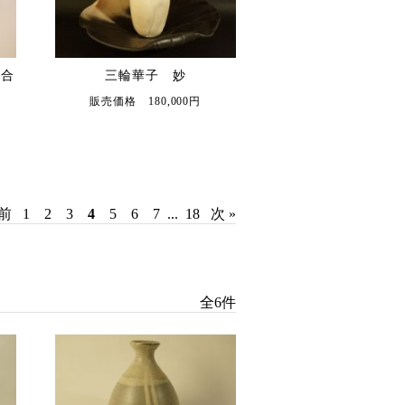
香合
三輪華子 妙
販売価格 180,000円
 前
1
2
3
4
5
6
7
...
18
次 »
全6件