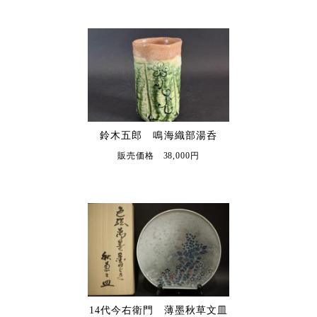
鈴木五郎 鳴海織部湯呑
販売価格 38,000円
14代今右衛門 薄墨秋草文皿