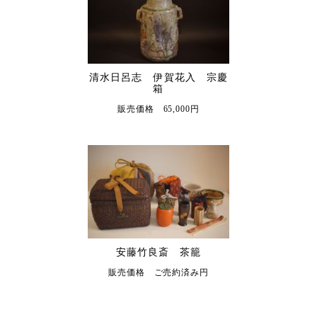
清水日呂志 伊賀花入 宗慶
箱
販売価格 65,000円
安藤竹良斎 茶籠
販売価格 ご売約済み円