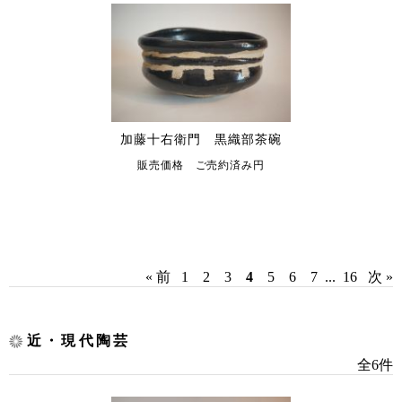
加藤十右衛門 黒織部茶碗
販売価格 ご売約済み円
« 前
1
2
3
4
5
6
7
...
16
次 »
近・現代陶芸
全6件