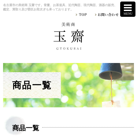
名古屋市の美術商 玉齋です。骨董、お茶道具、近代陶芸、現代陶芸、酒器の販売、
鑑定、買取り及び委託お取次ぎも承っております。
商品一覧
商品一覧