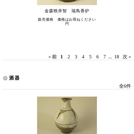
金森映井智 瑞鳥香炉
販売価格 価格はお尋ねください
円
« 前
1
2
3
4
5
6
7
...
18
次 »
酒器
全6件