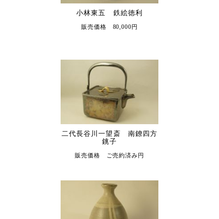
小林東五 鉄絵徳利
販売価格 80,000円
二代長谷川一望斎 南鐐四方
銚子
販売価格 ご売約済み円