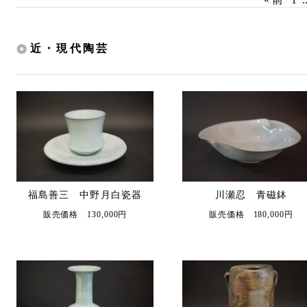
近・現代陶芸
福島善三 中野月白瓷器
川瀬忍 青磁鉢
販売価格 130,000円
販売価格 180,000円