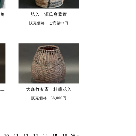
六角
弘入 源氏窓蓋置
販売価格 ご商談中円
し二
大森竹友斎 桂籠花入
販売価格 38,000円
..
10
11
12
13
14
15
16
次 »