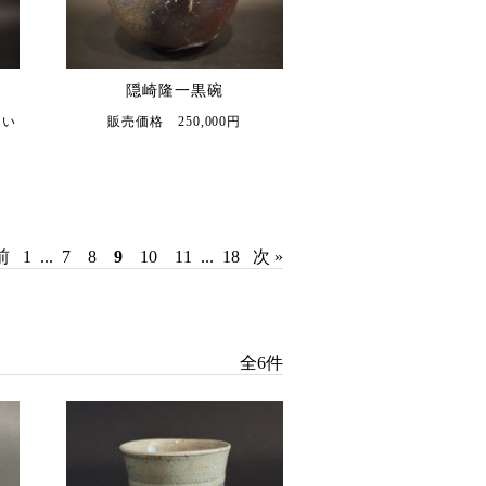
隠崎隆一黒碗
さい
販売価格 250,000円
前
1
...
7
8
9
10
11
...
18
次 »
全6件