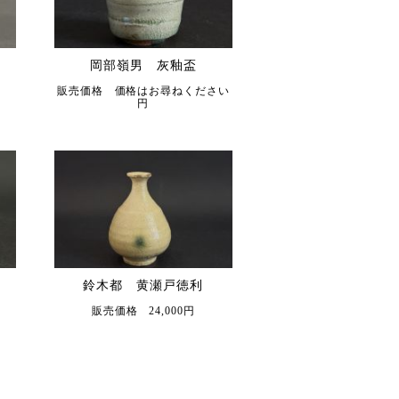
岡部嶺男 灰釉盃
販売価格 価格はお尋ねください
円
鈴木都 黄瀬戸徳利
販売価格 24,000円