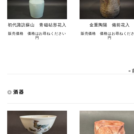
初代諏訪蘇山 青磁砧形花入
金重陶陽 備前花入
販売価格 価格はお尋ねください
販売価格 価格はお尋ねくだ
円
円
« 
酒器