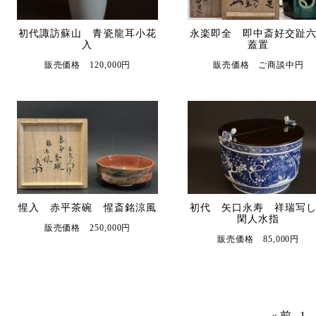
初代諏訪蘇山 青瓷龍耳小花
永楽即全 即中斎好交趾
入
蓋置
販売価格 120,000円
販売価格 ご商談中円
惺入 赤平茶碗 惺斎銘涼風
初代 矢口永寿 祥瑞写
閑人水指
販売価格 250,000円
販売価格 85,000円
« 前
1
.