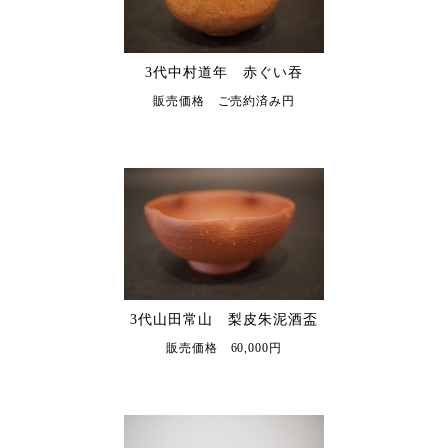
3代中村道年 赤ぐい吞
販売価格 ご売約済み円
3代山田常山 梨皮朱泥酒盃
販売価格 60,000円