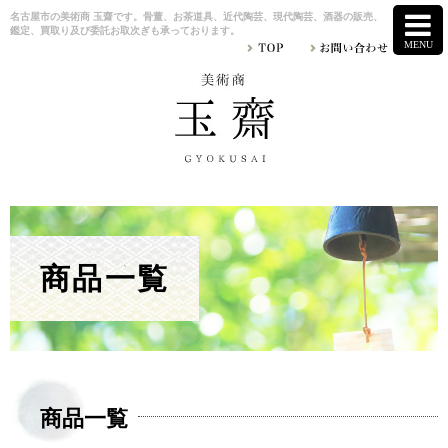
名古屋市の美術商 玉齋です。骨董、お茶道具、近代陶芸、現代陶芸、酒器の販売、
鑑定、買取り及び委託お取次ぎも承っております。
商品一覧
商品一覧