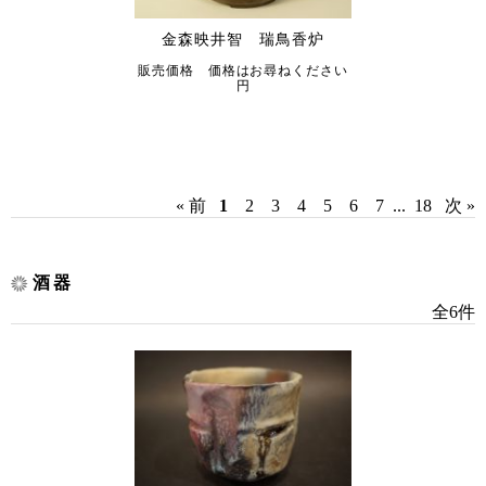
金森映井智 瑞鳥香炉
販売価格 価格はお尋ねください
円
« 前
1
2
3
4
5
6
7
...
18
次 »
酒器
全6件