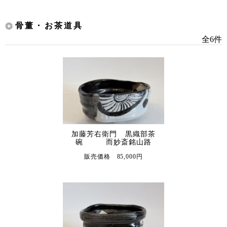
骨董・お茶道具
全6件
加藤芳右衛門 黒織部茶
碗 而妙斎銘山路
販売価格 85,000円