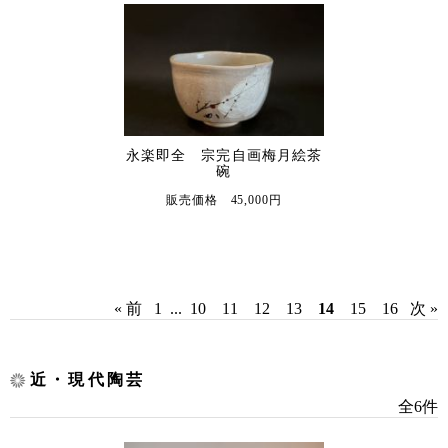
永楽即全 宗完自画梅月絵茶
碗
販売価格 45,000円
« 前
1
...
10
11
12
13
14
15
16
次 »
近・現代陶芸
全6件