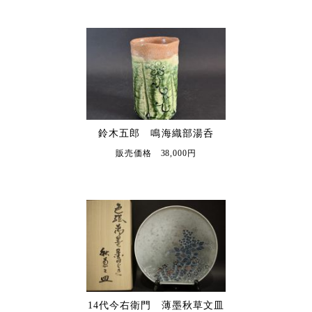
鈴木五郎 鳴海織部湯呑
販売価格 38,000円
14代今右衛門 薄墨秋草文皿