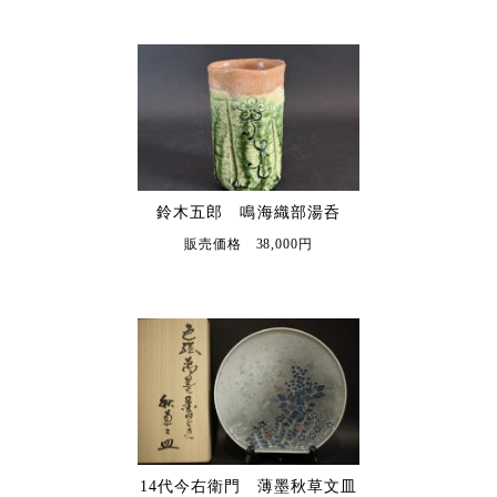
鈴木五郎 鳴海織部湯呑
販売価格 38,000円
14代今右衛門 薄墨秋草文皿