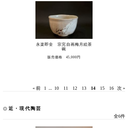
永楽即全 宗完自画梅月絵茶
碗
販売価格 45,000円
« 前
1
...
10
11
12
13
14
15
16
次 »
近・現代陶芸
全6件