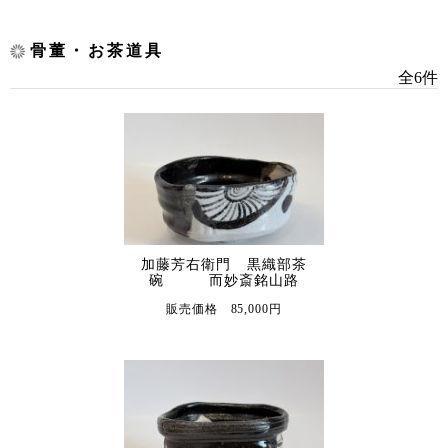
骨董・お茶道具
全6件
加藤芳右衛門 黒織部茶
碗 而妙斎銘山路
販売価格 85,000円