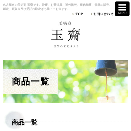
名古屋市の美術商 玉齋です。骨董、お茶道具、近代陶芸、現代陶芸、酒器の販売、
鑑定、買取り及び委託お取次ぎも承っております。
商品一覧
商品一覧