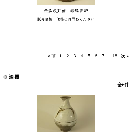
金森映井智 瑞鳥香炉
販売価格 価格はお尋ねください
円
« 前
1
2
3
4
5
6
7
...
18
次 »
酒器
全6件