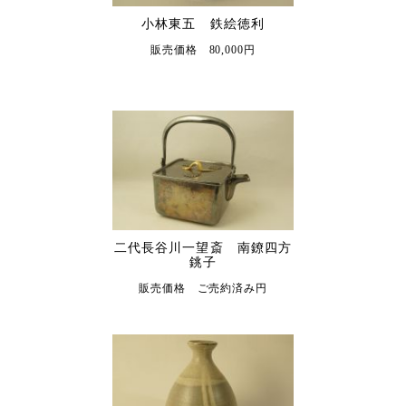
小林東五 鉄絵徳利
販売価格 80,000円
二代長谷川一望斎 南鐐四方
銚子
販売価格 ご売約済み円