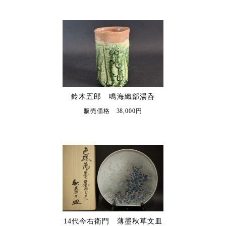
鈴木五郎 鳴海織部湯呑
販売価格 38,000円
14代今右衛門 薄墨秋草文皿