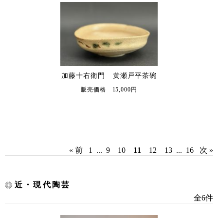
加藤十右衛門 黄瀬戸平茶碗
販売価格 15,000円
« 前
1
...
9
10
11
12
13
...
16
次 »
近・現代陶芸
全6件