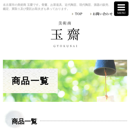
名古屋市の美術商 玉齋です。骨董、お茶道具、近代陶芸、現代陶芸、酒器の販売、
鑑定、買取り及び委託お取次ぎも承っております。
商品一覧
商品一覧