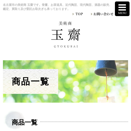
名古屋市の美術商 玉齋です。骨董、お茶道具、近代陶芸、現代陶芸、酒器の販売、
鑑定、買取り及び委託お取次ぎも承っております。
商品一覧
商品一覧