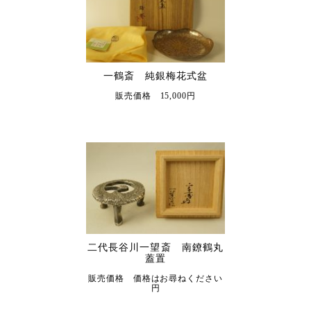
一鶴斎 純銀梅花式盆
販売価格 15,000円
二代長谷川一望斎 南鐐鶴丸
蓋置
販売価格 価格はお尋ねください
円