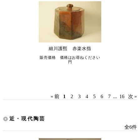
細川護煕 赤楽水指
販売価格 価格はお尋ねください
円
« 前
1
2
3
4
5
6
7
...
16
次 »
近・現代陶芸
全6件