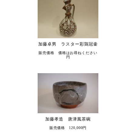
加藤卓男 ラスター彩鶏冠壷
販売価格 価格はお尋ねください
円
加藤孝造 唐津風茶碗
販売価格 120,000円