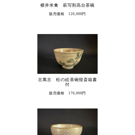
横井米禽 萩写割高台茶碗
販売価格 120,000円
古萬古 松の絵茶碗惺斎箱書
付
販売価格 170,000円