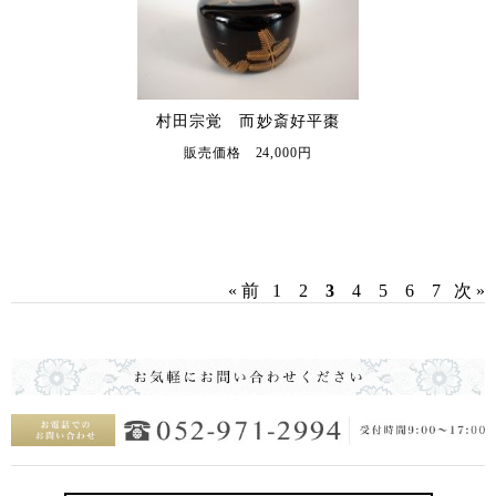
村田宗覚 而妙斎好平棗
販売価格 24,000円
« 前
1
2
3
4
5
6
7
次 »