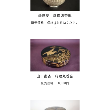
薩摩焼 群蝶図茶碗
販売価格 価格はお尋ねください
円
山下甫斎 蒔絵丸香合
販売価格 50,000円